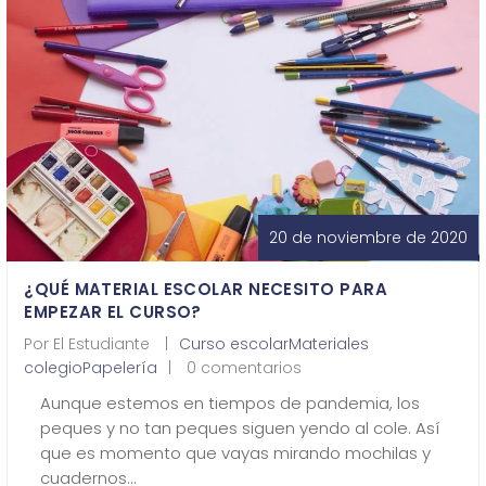
¿Quiénes Somos?
Contacto
0,00€
20 de noviembre de 2020
¿QUÉ MATERIAL ESCOLAR NECESITO PARA
¡Imprimir!
EMPEZAR EL CURSO?
Por
El Estudiante
Curso escolar
Materiales
colegio
Papelería
0 comentarios
Aunque estemos en tiempos de pandemia, los
peques y no tan peques siguen yendo al cole. Así
que es momento que vayas mirando mochilas y
cuadernos…