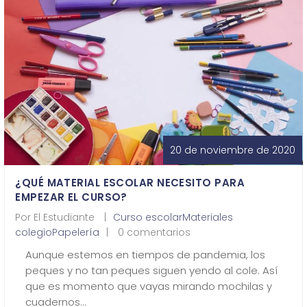
¿Quiénes Somos?
Contacto
0,00€
20 de noviembre de 2020
¿QUÉ MATERIAL ESCOLAR NECESITO PARA
¡Imprimir!
EMPEZAR EL CURSO?
Por
El Estudiante
Curso escolar
Materiales
colegio
Papelería
0 comentarios
Aunque estemos en tiempos de pandemia, los
peques y no tan peques siguen yendo al cole. Así
que es momento que vayas mirando mochilas y
cuadernos…